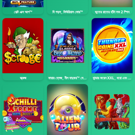
বোল্ট এক্স আপ™
দি গড়স_ ফিউরিয়াস ফোর™
ভূতের রাতের হাঁটা লক 2 স্পিন
স্ক্রুজ
ফায়ার ব্লেজ_ নীল যাদুকর™ মেগাওয়েস
থান্ডার কয়েন XXL_ ধরো এবং জিতো