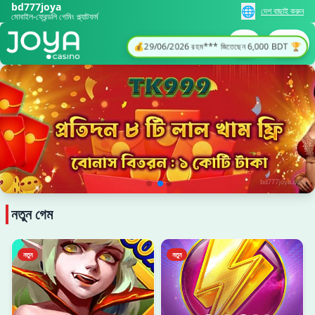
bd777joya
🌐
দেশ বাছাই করুন
মোবাইল-ফ্রেন্ডলি গেমিং প্ল্যাটফর্ম
লগইন
রেজিস্টার
নতুন গেম
নতুন
নতুন