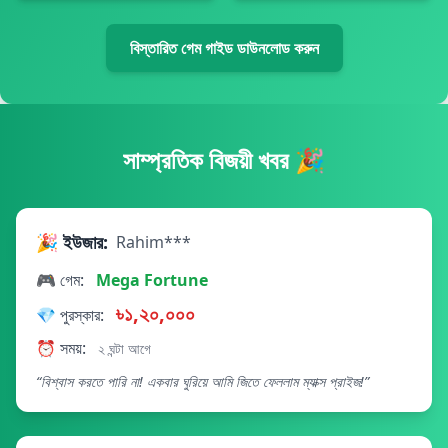
বিস্তারিত গেম গাইড ডাউনলোড করুন
সাম্প্রতিক বিজয়ী খবর 🎉
🎉 ইউজার:
Rahim***
🎮 গেম:
Mega Fortune
৳১,২০,০০০
💎 পুরস্কার:
⏰ সময়:
২ ঘন্টা আগে
“বিশ্বাস করতে পারি না! একবার ঘুরিয়ে আমি জিতে ফেললাম ম্যাক্স প্রাইজ!”