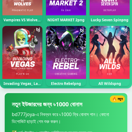
Vampires VS Wolvespng
NIGHT MARKET 2png
Lucky Seven Spinpng
Invading Vegas_ Las Christmaspng
Electro Rebelpng
All Wildspng
🔥 নতুন
নতুন ইউজারদের জন্য ৳1000 বোনাস
bd777joya-এ নিবন্ধন করে ৳1000 ফ্রি বোনাস পান। কোনো
ডিপোজিট ছাড়াই গেম শুরু করুন।