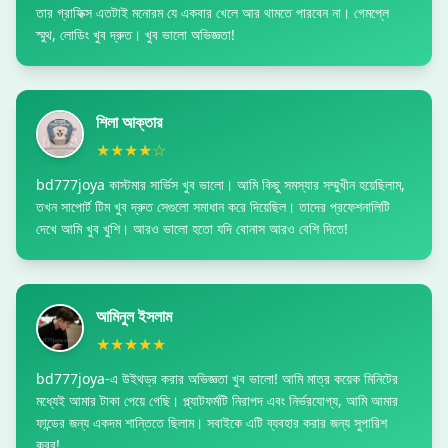
তার গ্রাফিক্স এতটাই মনোরম যে একবার খেলে আর থামতে পারবেন না। গেমপ্লে
স্মুথ, লোডিং খুব দ্রুত। খুব ভালো অভিজ্ঞতা!
শিলা আক্তার
★
★
★
★
☆
bd777joya কাস্টমার সার্ভিস খুব ভালো। আমি কিছু সমস্যার সম্মুখীন হয়েছিলাম,
তখন সাপোর্ট টিম খুব দ্রুত সেগুলো সমাধান করে দিয়েছিল। তাদের প্রফেশনালিটি
দেখে আমি খুব খুশি। আরও ভালো হতো যদি বোনাস আরও বেশি দিতে!
আমিনুল ইসলাম
★
★
★
★
★
bd777joya-এ উইথড্র করার অভিজ্ঞতা খুব ভালো! আমি মাত্র কয়েক মিনিটের
মধ্যেই আমার টাকা পেয়ে গেছি। প্ল্যাটফর্মটি নিরাপদ এবং নির্ভরযোগ্য, আমি আমার
ফান্ডের জন্য একদম শান্তিতে ছিলাম। সবাইকে এটি ব্যবহার করার জন্য সুপারিশ
করব!