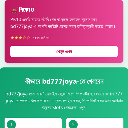
🚗 পিকে10
PK10 একটি সতেজ লটারি গেম যা দ্রুত ফলাফল প্রদান করে।
bd777joya-এ আপনি প্রতিটি রেসের আগে ভবিষ্যদ্বাণী করতে পারেন।
★★★☆☆
মধ্যম কঠিনতা
খেলুন এখন
কীভাবে bd777joya-তে খেলবেন
bd777joya হলো একটি মোবাইল-ফ্রেন্ডলি গেমিং প্ল্যাটফর্ম, যেখানে আপনি 777
joya গেমগুলো খেলতে পারবেন। দ্রুত লগইন করুন, ডিপোজিট করুন এবং আপনার
পছন্দের Slots গেমগুলো খেলুন!
1
2