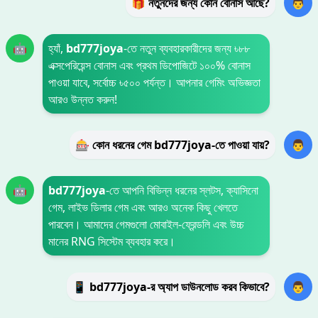
🎁 নতুনদের জন্য কোন বোনাস আছে?
👨
🤖
হ্যাঁ,
bd777joya
-তে নতুন ব্যবহারকারীদের জন্য ৳৮৮
এক্সপেরিয়েন্স বোনাস এবং প্রথম ডিপোজিটে ১০০% বোনাস
পাওয়া যাবে, সর্বোচ্চ ৳৫০০ পর্যন্ত। আপনার গেমিং অভিজ্ঞতা
আরও উন্নত করুন!
🎰 কোন ধরনের গেম bd777joya-তে পাওয়া যায়?
👨
🤖
bd777joya
-তে আপনি বিভিন্ন ধরনের স্লটস, ক্যাসিনো
গেম, লাইভ ডিলার গেম এবং আরও অনেক কিছু খেলতে
পারবেন। আমাদের গেমগুলো মোবাইল-ফ্রেন্ডলি এবং উচ্চ
মানের RNG সিস্টেম ব্যবহার করে।
📱 bd777joya-র অ্যাপ ডাউনলোড করব কিভাবে?
👨