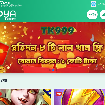
77joya
🌐
দেশ বাছ
্রেন্ডলি গেমিং প্ল্যাটফর্ম
লগইন
রেজ
 গেম
নতুন