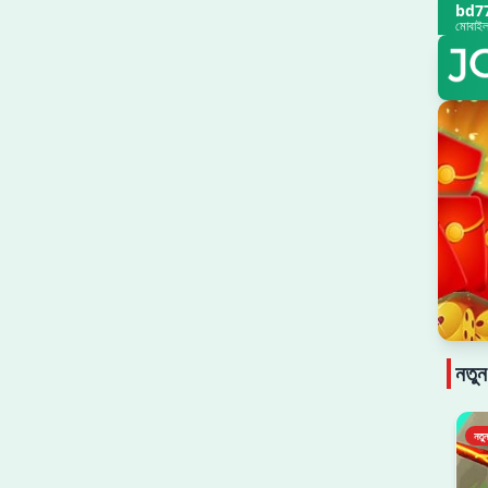
bd7
মোবাইল-ফ
নতুন
নতুন