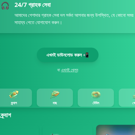
🎧
24/7 গ্রাহক সেবা
2026 কু*** রিবেট পেয়েছেন 1,100 BDT 🎊
আমাদের পেশাদার গ্রাহক সেবা দল সর্বদা আপনার জন্য উপস্থিত, যে কোনো সময়
সাহায্য পেতে যোগাযোগ করুন।
এখনই ডাউনলোড করুন 📲
বা
এখনই খেলুন
ক্র্যাশ
মাছ
টেবিল
খে
ক্র্যাশ