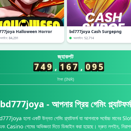
777joya Halloween Horror
bd777joya Cash Surgepng
নলাইন: 84,291
অনলাইন: 52,714
/2026 রহ*** উত্তোলন সফল 3,200 BDT ✅
জ্যাকপট
2026 রহম*** জিতেছেন 6,000 BDT 🏆
7
4
9
,
1
4
4
,
1
8
6
2026 তপ*** বোনাস পেয়েছেন 1,600 BDT 🎁
2026 নন*** রিবেট পেয়েছেন 1,300 BDT 🔄
টাকা (INR)
2026 তপা*** জ্যাকপট জিতেছেন 55,000 BDT 🎰
2026 মী*** রিবেট পেয়েছেন 200 BDT 🔄
2026 তপাদ*** জ্যাকপট জিতেছেন 63,000 BDT 🚀
bd777joya - আপনার প্রিয় গেমিং প্ল্যাটফর্ম
2026 বস*** বোনাস পেয়েছেন 850 BDT 🎉
2026 রহমা*** বোনাস পেয়েছেন 550 BDT 🎉
2026 রহমান*** বোনাস পেয়েছেন 2,250 BDT 🎁
777joya হলো একটি উন্নত গেমিং প্ল্যাটফর্ম যা আপনাকে সর্বোচ্চ মানের Sl
/2026 ধর*** উত্তোলন সফল 6,200 BDT 💸
এবং Casino গেমের অভিজ্ঞতা দিতে ডিজাইন করা হয়েছে। দ্রুত লগইন, নিরাপ
2026 রহমানম*** জিতেছেন 10,500 BDT 💰