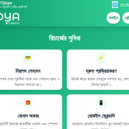
77joya
🌐
দেশ বাছ
্রেন্ডলি গেমিং প্ল্যাটফর্ম
লগইন
রেজ
রিচার্জের সুবিধা
💳
⚡
নিরাপদ লেনদেন
দ্রুত প্রক্রিয়াকরণ
নার তথ্য সুরক্ষিত থাকে এবং লেনদেন দ্রুত ও
রিচার্জ মাত্র কয়েক সেকেন্ডে সম্পন্ন হয়, কো
নিরাপদে সম্পন্ন হয়।
বিলম্ব ছাড়াই।
🎁
📱
বোনাস অফার
মোবাইল ফ্রেন্ডলি
্রতিটি রিচার্জে আকর্ষণীয় বোনাস এবং স্পেশাল
যেকোনো মোবাইল ডিভাইসে খুব সহজেই রিচার