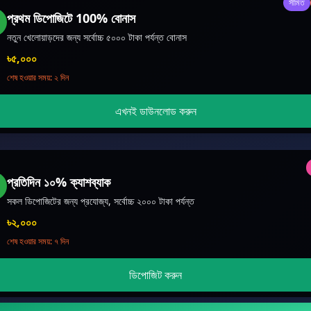
সীমিত
প্রথম ডিপোজিটে 100% বোনাস
নতুন খেলোয়াড়দের জন্য সর্বোচ্চ ৫০০০ টাকা পর্যন্ত বোনাস
৳৫,০০০
শেষ হওয়ার সময়: ২ দিন
এখনই ডাউনলোড করুন
প্রতিদিন ১০% ক্যাশব্যাক
সকল ডিপোজিটের জন্য প্রযোজ্য, সর্বোচ্চ ২০০০ টাকা পর্যন্ত
৳২,০০০
শেষ হওয়ার সময়: ৭ দিন
ডিপোজিট করুন