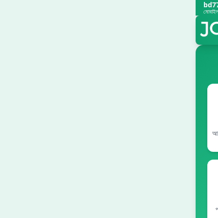
bd7
মোবাইল-ফ
আপ
প