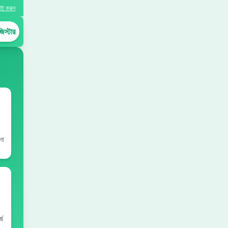
াই করুন
িস্টার
নো
্জ